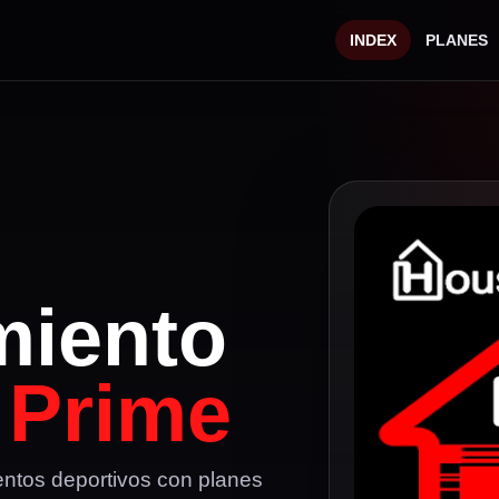
INDEX
PLANES
miento
 Prime
ventos deportivos con planes